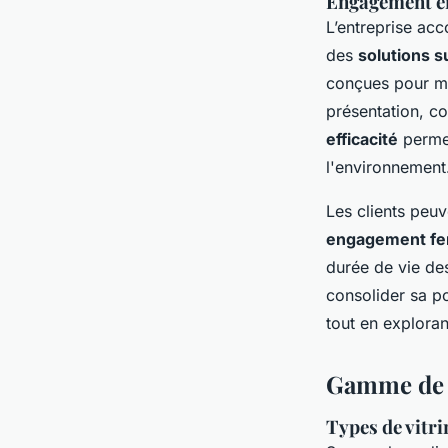
Engagement env
L’entreprise ac
des
solutions 
conçues pour m
présentation, co
efficacité
permet
l'environnement
Les clients peuv
engagement fer
durée de vie de
consolider sa po
tout en explora
Gamme de 
Types de vitri