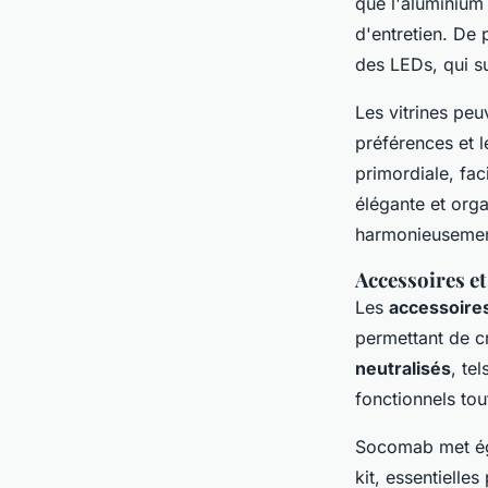
que l'aluminium 
d'entretien. De 
des LEDs, qui s
Les vitrines peu
préférences et 
primordiale, fac
élégante et orga
harmonieusement
Accessoires et
Les
accessoires
permettant de c
neutralisés
, te
fonctionnels tou
Socomab met ég
kit, essentielle