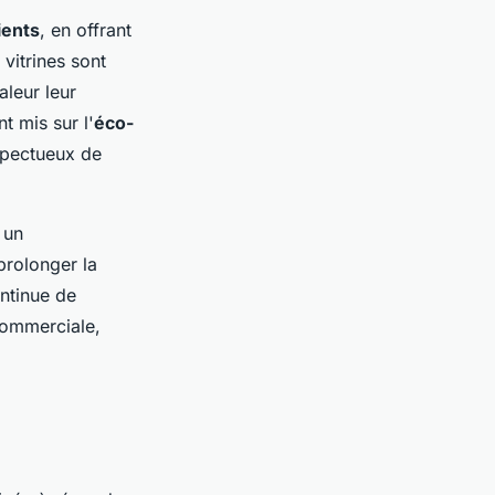
ients
, en offrant
 vitrines sont
aleur leur
t mis sur l'
éco-
spectueux de
 un
prolonger la
ntinue de
 commerciale,