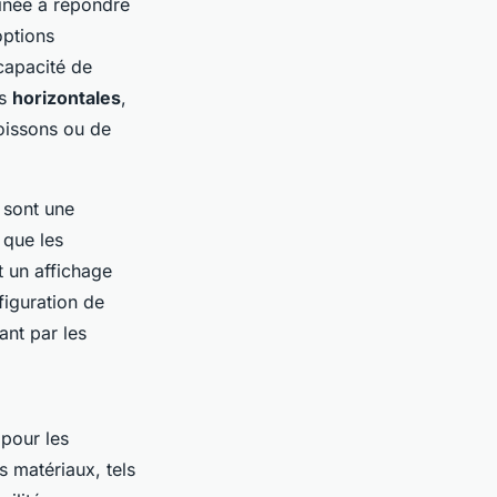
inée à répondre
options
capacité de
es
horizontales
,
oissons ou de
sont une
 que les
t un affichage
figuration de
nt par les
pour les
s matériaux, tels