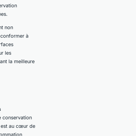
ervation
ées.
nt non
e conformer à
rfaces
r les
ant la meilleure
s
e conservation
est au cœur de
nsommation