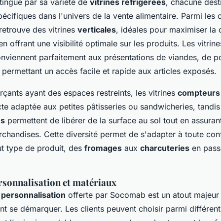
ingue par sa variété de
vitrines réfrigérées
, chacune dest
écifiques dans l'univers de la vente alimentaire. Parmi les 
retrouve des vitrines
verticales
, idéales pour maximiser la 
n offrant une visibilité optimale sur les produits. Les vitrin
conviennent parfaitement aux présentations de viandes, de p
s, permettant un accès facile et rapide aux articles exposés.
çants ayant des espaces restreints, les vitrines
compteurs
te adaptée aux petites pâtisseries ou sandwicheries, tandis
es
permettent de libérer de la surface au sol tout en assuran
rchandises. Cette diversité permet de s'adapter à toute con
ut type de produit, des
fromages
aux
charcuteries
en passa
rsonnalisation et matériaux
 personnalisation
offerte par Socomab est un atout majeur 
ant se démarquer. Les clients peuvent choisir parmi différent