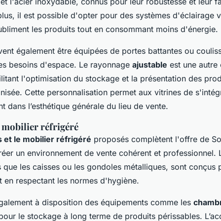
et l'acier inoxydable, connus pour leur robustesse et leur fa
plus, il est possible d'opter pour des systèmes d'éclairage
ubliment les produits tout en consommant moins d'énergie.
vent également être équipées de portes battantes ou couliss
les besoins d'espace. Le rayonnage
ajustable
est une autre 
ilitant l'optimisation du stockage et la présentation des pro
nisée. Cette personnalisation permet aux vitrines de s'intég
 dans l’esthétique générale du lieu de vente.
 mobilier réfrigéré
 et le mobilier réfrigéré
proposés complètent l'offre de 
réer un environnement de vente cohérent et professionnel.
ls que les caisses ou les gondoles métalliques, sont conçus 
t en respectant les normes d'hygiène.
alement à disposition des équipements comme les
chambr
s pour le stockage à long terme de produits périssables. L’a