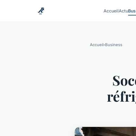
Accueil
Actu
Bus
Accueil
›
Business
Soc
réfr