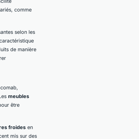
cilité
 variés, comme
antes selon les
caractéristique
duits de manière
rer
Socomab,
 Les
meubles
pour être
es froides
en
ccent mis sur des