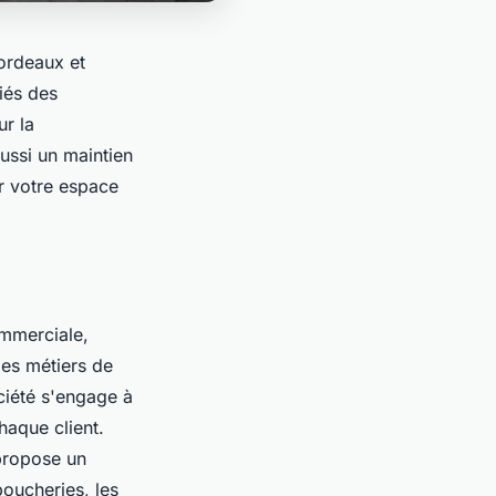
ordeaux et
iés des
ur la
ussi un maintien
r votre espace
mmerciale,
les métiers de
ciété s'engage à
haque client.
propose un
boucheries, les