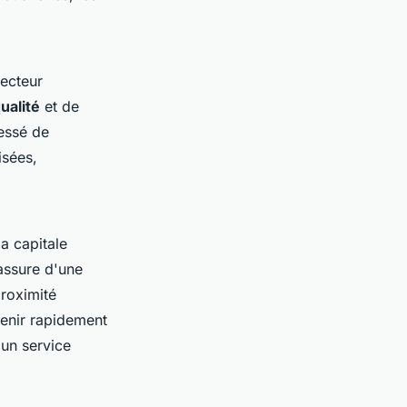
ecteur
ualité
et de
essé de
isées,
a capitale
assure d'une
proximité
venir rapidement
 un service