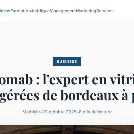
iness
Formation
Juridique
Management
Marketing
Services
BUSINESS
omab : l'expert en vitr
igérées de bordeaux à 
Mathilde
•
29 octobre 2025
•
8 min de lecture