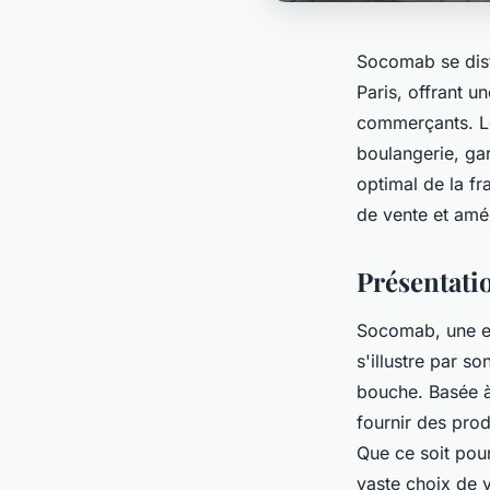
Socomab se dist
Paris, offrant 
commerçants. Leu
boulangerie, ga
optimal de la f
de vente et amél
Présentati
Socomab, une en
s'illustre par s
bouche. Basée à
fournir des prod
Que ce soit pou
vaste choix de v