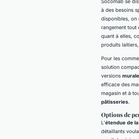
Socomab se dist
à des besoins sp
disponibles, on 
rangement tout e
quant à elles, 
produits laitier
Pour les commer
solution compac
versions
mural
efficace des ma
magasin et à to
pâtisseries
.
Options de pe
L'
étendue de la
détaillants voul