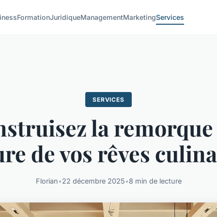
iness
Formation
Juridique
Management
Marketing
Services
SERVICES
struisez la remorque
re de vos rêves culinai
Florian
•
22 décembre 2025
•
8 min de lecture