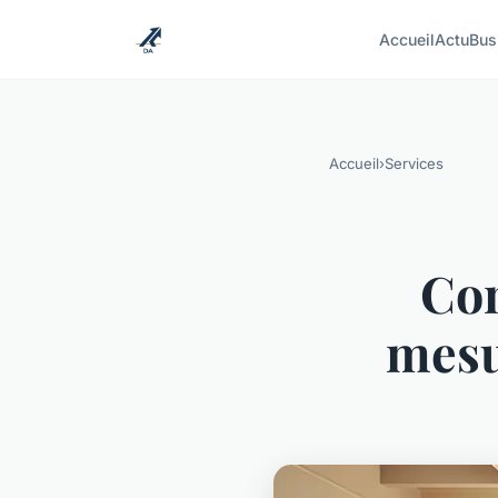
Accueil
Actu
Bus
Accueil
›
Services
Con
mesu