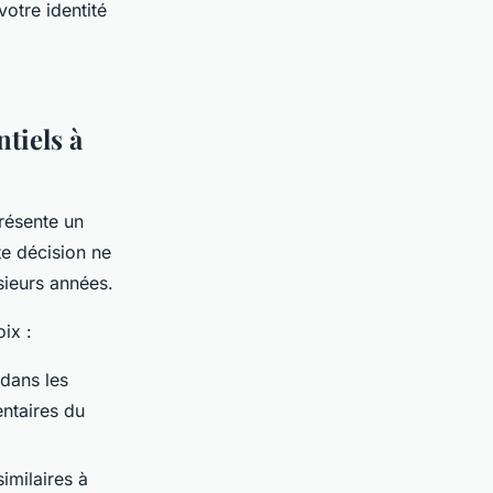
otre identité
tiels à
résente un
te décision ne
sieurs années.
ix :
 dans les
entaires du
imilaires à