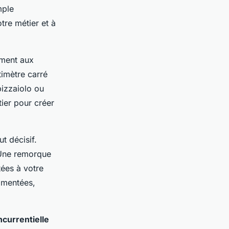
mple
tre métier et à
ement aux
imètre carré
pizzaiolo ou
ier pour créer
t décisif.
 Une remorque
tées à votre
timentées,
ncurrentielle