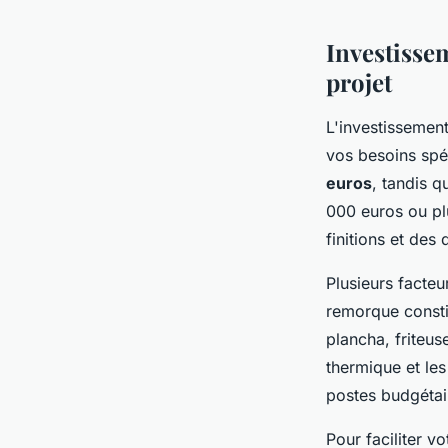
Investisse
projet
L'investissemen
vos besoins spé
euros
, tandis 
000 euros ou plu
finitions et des
Plusieurs facteur
remorque constit
plancha, friteuse
thermique et le
postes budgétai
Pour faciliter vo