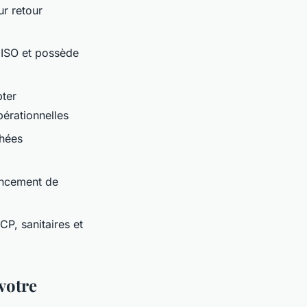
ur retour
s ISO et possède
pter
pérationnelles
chées
lancement de
P, sanitaires et
 votre