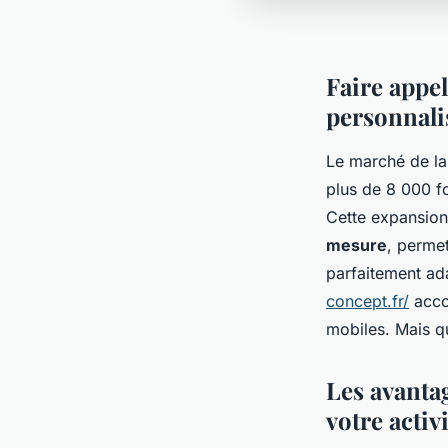
Faire appe
personnali
Le marché de l
plus de 8 000 f
Cette expansio
mesure
, perme
parfaitement ad
concept.fr/
acco
mobiles. Mais qu
Les avanta
votre activ