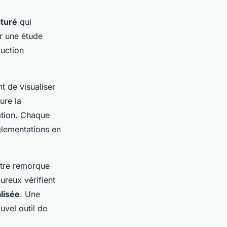
cturé
qui
ar une étude
duction
t de visualiser
ure la
ation. Chaque
glementations en
otre remorque
ureux vérifient
lisée
. Une
uvel outil de