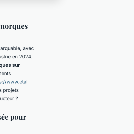
remorques
marquable, avec
strie en 2024.
ques sur
ments
s://www.etal-
 projets
ructeur ?
sée pour